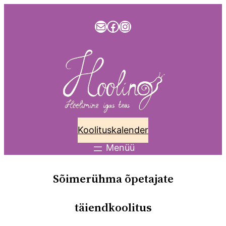
info@hooling.ee
Facebook
Instagram
Koolituskalender
Sõimerühma õpetajate
täiendkoolitus