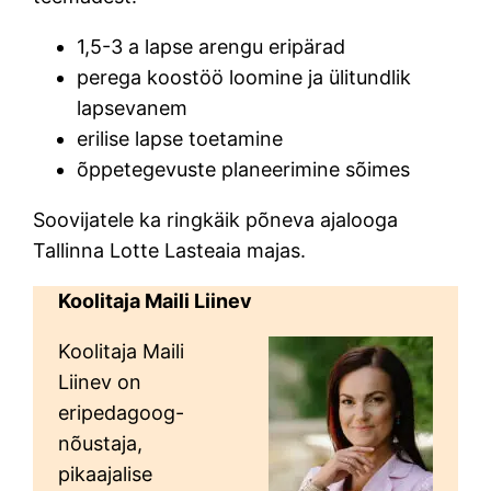
1,5-3 a lapse arengu eripärad
perega koostöö loomine ja ülitundlik
lapsevanem
erilise lapse toetamine
õppetegevuste planeerimine sõimes
Soovijatele ka ringkäik põneva ajalooga
Tallinna Lotte Lasteaia majas.
Koolitaja Maili Liinev
Koolitaja Maili
Liinev on
eripedagoog-
nõustaja,
pikaajalise