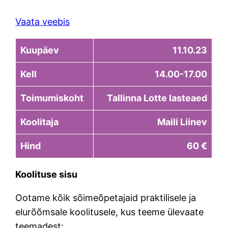
Vaata veebis
Kuupäev
11.10.23
Kell
14.00-17.00
Toimumiskoht
Tallinna Lotte lasteaed
Koolitaja
Maili Liinev
Hind
60 €
Koolituse sisu
Ootame kõik sõimeõpetajaid praktilisele ja
elurõõmsale koolitusele, kus teeme ülevaate
teemadest: