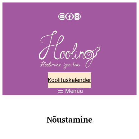
info@hooling.ee
Facebook
Instagram
Koolituskalender
Nõustamine