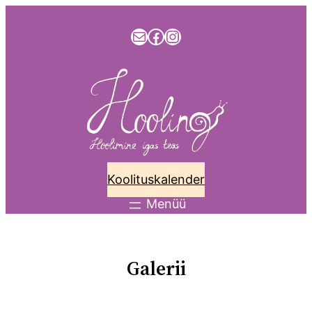
info@hooling.ee
Facebook
Instagram
Koolituskalender
Galerii