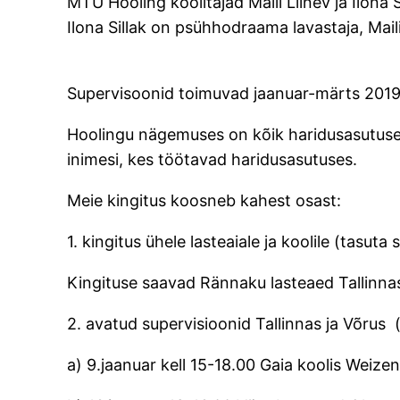
MTÜ Hooling koolitajad Maili Liinev ja Ilona
Ilona Sillak on psühhodraama lavastaja, Mail
Supervisoonid toimuvad jaanuar-märts 201
Hoolingu nägemuses on kõik haridusasutuses
inimesi, kes töötavad haridusasutuses.
Meie kingitus koosneb kahest osast:
1. kingitus ühele lasteaiale ja koolile (tasut
Kingituse saavad Rännaku lasteaed Tallinnas
2. avatud supervisioonid Tallinnas ja Võrus
a) 9.jaanuar kell 15-18.00 Gaia koolis Weize