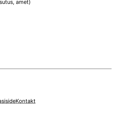
sutus, amet)
siside
Kontakt