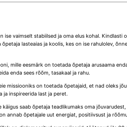
 ise vaimselt stabiilsed ja oma elus kohal. Kindlasti
petaja lasteaias ja koolis, kes on ise rahulolev, õnne
oni, mille eesmärk on toetada õpetaja arusaama endast
eida enda sees rõõm, tasakaal ja rahu.
ie missiooniks on toetada õpetajaid, et nad oleks jõ
ja inspireerida last ja peret.
lle käigus saab õpetaja teadlikumaks oma jõuvarudest
 annab õpetajale uut energiat, positiivsust ja rõõmu