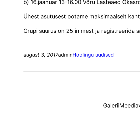
b) 16.jaanuar 13-16.00 Võru Lasteaed Okasro
Ühest asutusest ootame maksimaalselt kaht
Grupi suurus on 25 inimest ja registreerida 
august 3, 2017
admin
Hoolingu uudised
Galerii
Meediav