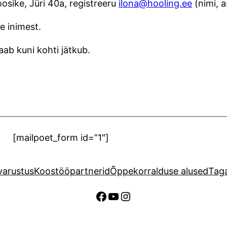
osike, Jüri 40a, registreeru
ilona@hooling.ee
(nimi, a
e inimest.
saab kuni kohti jätkub.
[mailpoet_form id=”1″]
arustus
Koostööpartnerid
Õppekorralduse alused
Taga
Facebook
YouTube
Instagram