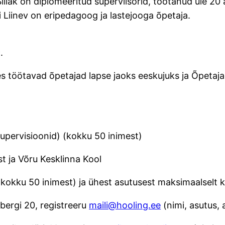
 Sillak on diplomeeritud superviisorid, töötanud üle 2
i Liinev on eripedagoog ja lastejooga õpetaja.
9.
 töötavad õpetajad lapse jaoks eeskujuks ja Õpetajad
a supervisioonid) (kokku 50 inimest)
t ja Võru Kesklinna Kool
 (kokku 50 inimest) ja ühest asutusest maksimaalselt 
nbergi 20, registreeru
maili@hooling.ee
(nimi, asutus,