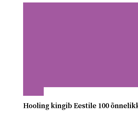
Liigu
sisu
juurde
Meist
Koolitusk
Hooling kingib Eestile 100 õnnelik