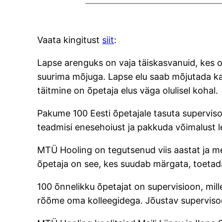
Vaata kingitust
siit
:
Lapse arenguks on vaja täiskasvanuid, kes on
suurima mõjuga. Lapse elu saab mõjutada ka õ
täitmine on õpetaja elus väga olulisel kohal.
Pakume 100 Eesti õpetajale tasuta superviso
teadmisi enesehoiust ja pakkuda võimalust l
MTÜ Hooling on tegutsenud viis aastat ja me
õpetaja on see, kes suudab märgata, toetada 
100 õnnelikku õpetajat on supervisioon, mi
rõõme oma kolleegidega. Jõustav supervisoon