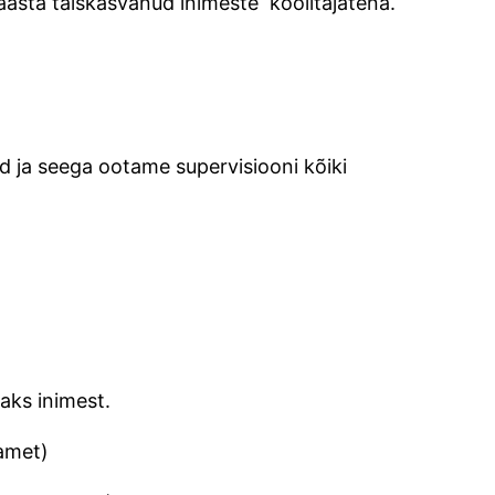
0 aasta täiskasvanud inimeste koolitajatena.
 ja seega ootame supervisiooni kõiki
kaks inimest.
 amet)