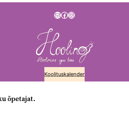
info@hooling.ee
Facebook
Instagram
Koolituskalender
alender
Kontakt
Koolitused ja nõustamine
Materjalid
Blo
ku õpetajat.