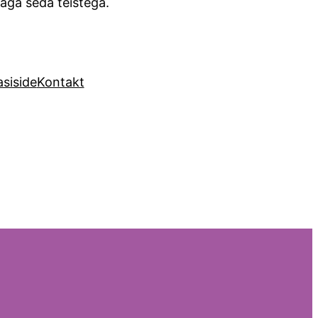
jaga seda teistega.
siside
Kontakt