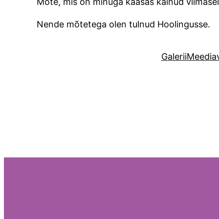
Mõte, mis on minuga kaasas käinud viimasel aj
Nende mõtetega olen tulnud Hoolingusse.
Galerii
Meediav