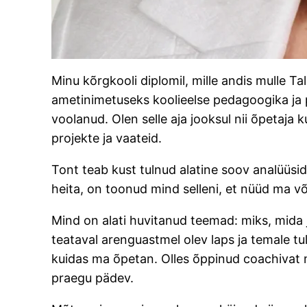
Minu kõrgkooli diplomil, mille andis mulle Tal
ametinimetuseks koolieelse pedagoogika ja p
voolanud. Olen selle aja jooksul nii õpetaja
projekte ja vaateid.
Tont teab kust tulnud alatine soov analüüsida
heita, on toonud mind selleni, et nüüd ma v
Mind on alati huvitanud teemad: miks, mida ja
teataval arenguastmel olev laps ja temale t
kuidas ma õpetan. Olles õppinud coachivat me
praegu pädev.