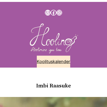
info@hooling.ee
Facebook
Instagram
Koolituskalender
alender
Kontakt
Koolitused ja nõustamine
Materjalid
Blo
Imbi Raasuke