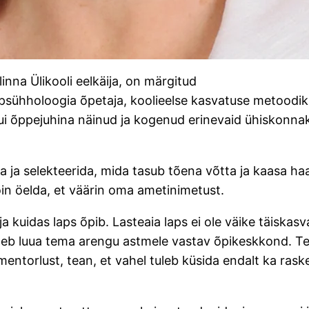
linna Ülikooli eelkäija, on märgitud
sühholoogia õpetaja, koolieelse kasvatuse metoodik. S
 kui õppejuhina näinud ja kogenud erinevaid ühiskonna
 ja selekteerida, mida tasub tõena võtta ja kaasa haar
õin öelda, et väärin oma ametinimetust.
 kuidas laps õpib. Lasteaia laps ei ole väike täiskasvan
uleb luua tema arengu astmele vastav õpikeskkond. Tei
ntorlust, tean, et vahel tuleb küsida endalt ka raskei