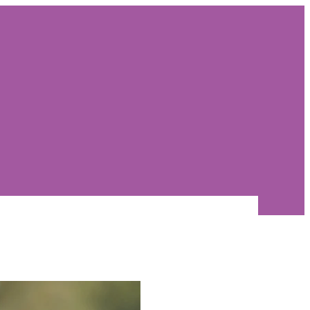
gi
Eripakkumised