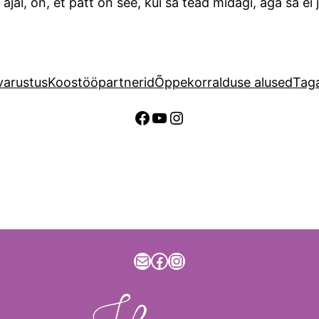
al, on, et patt on see, kui sa tead midagi, aga sa ei 
arustus
Koostööpartnerid
Õppekorralduse alused
Taga
Facebook
YouTube
Instagram
info@hooling.ee
Facebook
Instagram