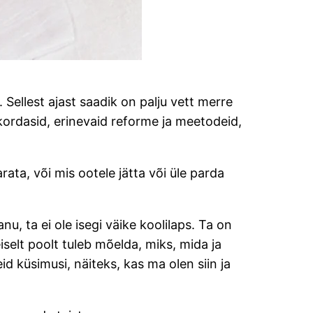
ellest ajast saadik on palju vett merre
kordasid, erinevaid reforme ja meetodeid,
ata, või mis ootele jätta või üle parda
u, ta ei ole isegi väike koolilaps. Ta on
selt poolt tuleb mõelda, miks, mida ja
d küsimusi, näiteks, kas ma olen siin ja