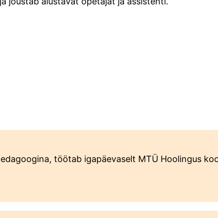
ja jõustab alustavat õpetajat ja assistenti.
ipedagoogina, töötab igapäevaselt MTÜ Hoolingus kool