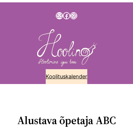
info@hooling.ee
Facebook
Instagram
Koolituskalender
alender
Kontakt
Koolitused ja nõustamine
Materjalid
Blo
Alustava õpetaja ABC