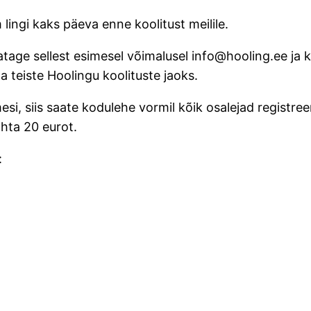
ingi kaks päeva enne koolitust meilile.
teatage sellest esimesel võimalusel info@hooling.ee ja 
a teiste Hoolingu koolituste jaoks.
esi, siis saate kodulehe vormil kõik osalejad registree
hta 20 eurot.
: