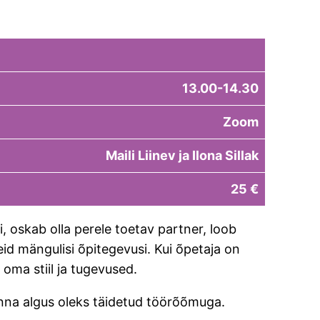
13.00-14.30
Zoom
Maili Liinev ja Ilona Sillak
25 €
, oskab olla perele toetav partner, loob
d mängulisi õpitegevusi. Kui õpetaja on
 oma stiil ja tugevused.
onna algus oleks täidetud töörõõmuga.