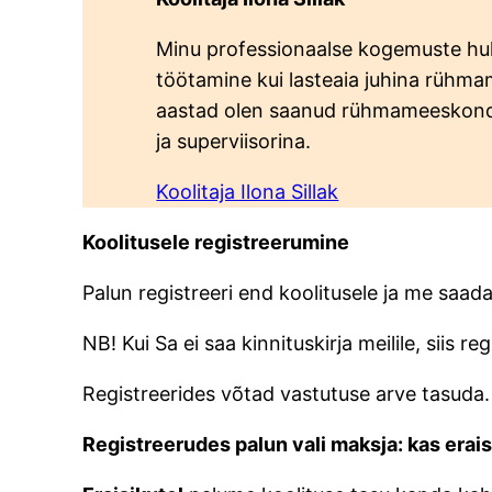
Minu professionaalse kogemuste hu
töötamine kui lasteaia juhina rüh
aastad olen saanud rühmameeskond
ja superviisorina.
Koolitaja Ilona Sillak
Koolitusele registreerumine
Palun registreeri end koolitusele ja me saadam
NB! Kui Sa ei saa kinnituskirja meilile, siis r
Registreerides võtad vastutuse arve tasuda.
Registreerudes palun vali maksja: kas erais