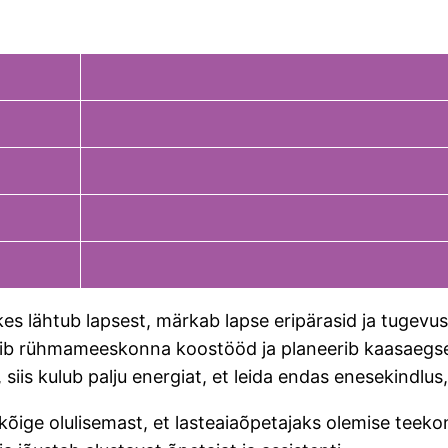
es lähtub lapsest, märkab lapse eripärasid ja tugevusi
uhib rühmameeskonna koostööd ja planeerib kaasaegsei
iis kulub palju energiat, et leida endas enesekindlus,
 kõige olulisemast, et lasteaiaõpetajaks olemise teek