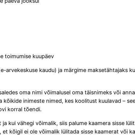
e päeva jooksul
tuse toimumise kuupäev
 (e-arvekeskuse kaudu) ja märgime maksetähtajaks k
ledes oma nimi võimalusel oma täisnimeks või anna m
 kõikide inimeste nimed, kes koolitust kuulavad – see
vi korral tõendi.
ja kui vähegi võimalik, siis palume kaamera sisse lüli
et kõigil ei ole võimalik lülitada sisse kaamerat või k