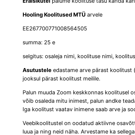
Eraisikutel
palume koolituse tasu kanda kah
Hooling Koolitused MTÜ
arvele
EE267700771008564505
summa: 25 e
selgitus: osaleja nimi, koolituse nimi, kooli
Asutustele
edastame arve pärast koolitust
jooksul pärast koolitust meilile.
Palun muuda Zoom keskkonnas koolitusel osa
võib osaleda mitu inimest, palun andke teada
Iga koolitust vaatav inimene saab arve ja soo
Veebikoolitustel on oodatud aktiivne osavõtt 
luua ja ning neid näha. Arvestame ka sellega, 