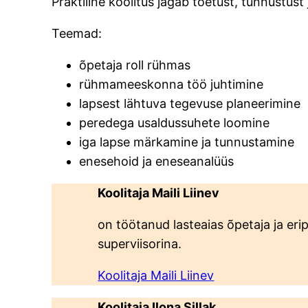
Praktiline koolitus jagab toetust, tunnustust 
Teemad:
õpetaja roll rühmas
rühmameeskonna töö juhtimine
lapsest lähtuva tegevuse planeerimine
peredega usaldussuhete loomine
iga lapse märkamine ja tunnustamine
enesehoid ja eneseanalüüs
Koolitaja Maili Liinev
on töötanud lasteaias õpetaja ja er
superviisorina.
Koolitaja Maili Liinev
Koolitaja Ilona Sillak