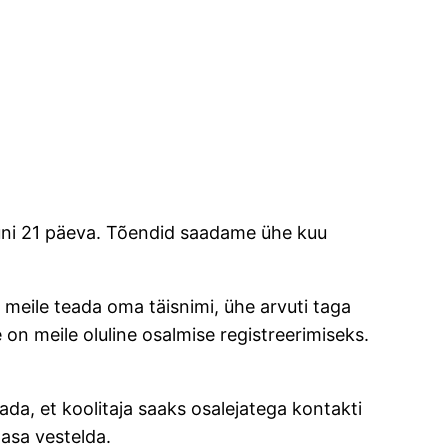
uni 21 päeva. Tõendid saadame ühe kuu
eile teada oma täisnimi, ühe arvuti taga
 on meile oluline osalmise registreerimiseks.
tada, et koolitaja saaks osalejatega kontakti
aasa vestelda.