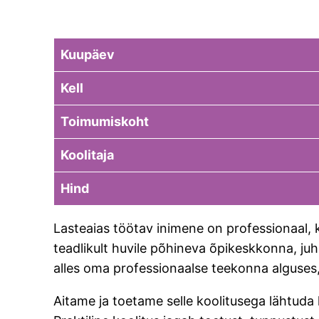
Kuupäev
Kell
Toimumiskoht
Koolitaja
Hind
Lasteaias töötav inimene on professionaal, k
teadlikult huvile põhineva õpikeskkonna, j
alles oma professionaalse teekonna alguses, s
Aitame ja toetame selle koolitusega lähtuda