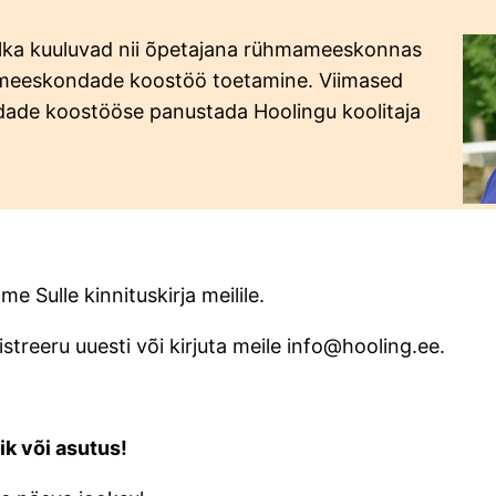
lka kuuluvad nii õpetajana rühmameeskonnas
mameeskondade koostöö toetamine. Viimased
ade koostööse panustada Hoolingu koolitaja
e Sulle kinnituskirja meilile.
egistreeru uuesti või kirjuta meile info@hooling.ee.
ik või asutus!